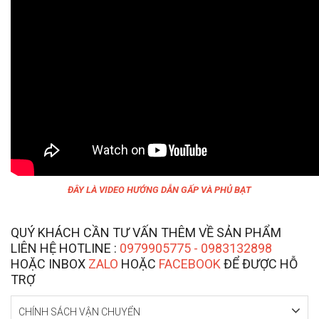
ĐÂY LÀ VIDEO HƯỚNG DẪN GẤP VÀ PHỦ BẠT
QUÝ KHÁCH CẦN TƯ VẤN THÊM VỀ SẢN PHẨM
LIÊN HỆ HOTLINE :
0979905775 - 0983132898
HOẶC INBOX
ZALO
HOẶC
FACEBOOK
ĐỂ ĐƯỢC HỖ
TRỢ
CHÍNH SÁCH VẬN CHUYỂN