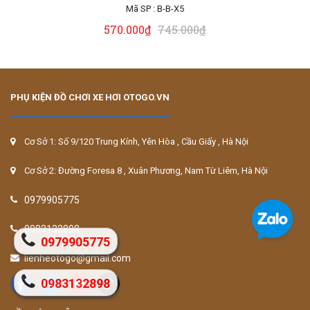
Mã SP :
B-B-X4
570.000₫
745.000₫
PHỤ KIỆN ĐỒ CHƠI XE HƠI OTOGO.VN
Cơ Sở 1: Số 9/120 Trung Kính, Yên Hòa , Cầu Giấy , Hà Nội
Cơ Sở 2: Đường Foresa 8 , Xuân Phương, Nam Từ Liêm, Hà Nội
0979905775
0983132898
0979905775
lienheotogo@gmail.com
0983132898