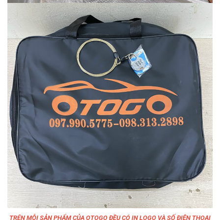
TRÊN MỖI SẢN PHẨM CỦA OTOGO ĐỀU CÓ IN LOGO VÀ SỐ ĐIỆN THOẠI