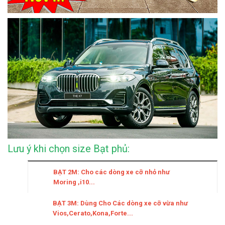
Lưu ý khi chọn size Bạt phủ:
BẠT 2M: Cho các dòng xe cỡ nhỏ như
Moring ,i10...
BẠT 3M: Dùng Cho Các dòng xe cỡ vừa như
Vios,Cerato,Kona,Forte...