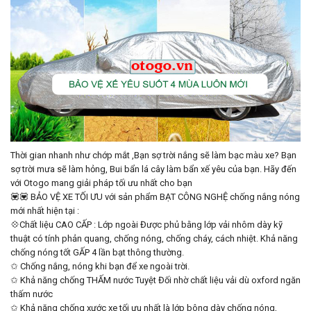
Thời gian nhanh như chớp mắt ,Bạn sợ trời nắng sẽ làm bạc màu xe? Bạn
sợ trời mưa sẽ làm hỏng, Bui bẩn lá cây làm bẩn xế yêu của bạn. Hãy đến
với Otogo mang giải pháp tối ưu nhất cho bạn
💟💟 BẢO VỆ XE TỐI ƯU với sản phẩm BẠT CÔNG NGHỆ chống nắng nóng
mới nhất hiện tại :
💠Chất liệu CAO CẤP : Lớp ngoài Được phủ bằng lớp vải nhôm dày kỹ
thuật có tính phản quang, chống nóng, chống cháy, cách nhiệt. Khả năng
chống nóng tốt GẤP 4 lần bạt thông thường.
✩ Chống nắng, nóng khi bạn để xe ngoài trời.
✩ Khả năng chống THẤM nước Tuyệt Đối nhờ chất liệu vải dù oxford ngăn
thấm nước
✩ Khả năng chống xước xe tối ưu nhất là lớp bông dày chống nóng,