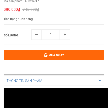
Mã sản phẩm:
B-BMW-X7
590.000₫
745.000₫
Tình trạng :
Còn hàng
SỐ LƯỢNG:
MUA NGAY
THÔNG TIN SẢN PHẨM