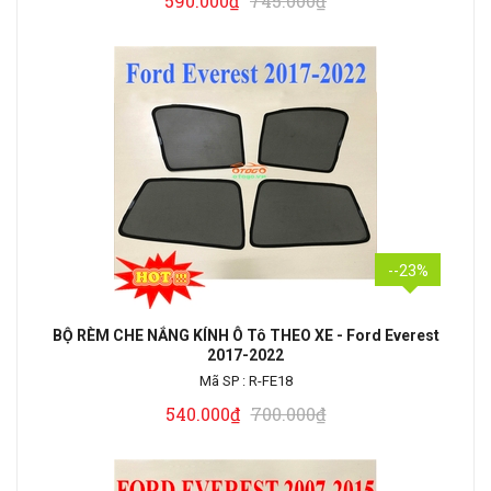
590.000₫
745.000₫
--23%
BỘ RÈM CHE NẮNG KÍNH Ô Tô THEO XE - Ford Everest
2017-2022
Mã SP :
R-FE18
540.000₫
700.000₫