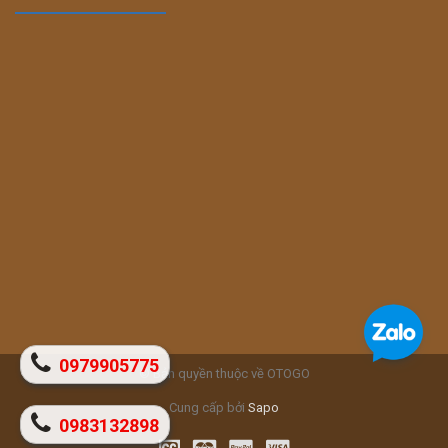
0979905775
© Bản quyền thuộc về OTOGO
Cung cấp bởi
Sapo
0983132898