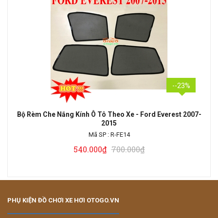
--23%
Bộ Rèm Che Nắng Kính Ô Tô Theo Xe - Ford Everest 2007-
2015
Mã SP :
R-FE14
540.000₫
700.000₫
PHỤ KIỆN ĐỒ CHƠI XE HƠI OTOGO.VN