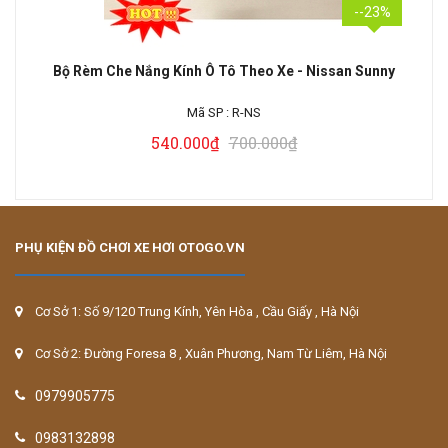
--23%
Bộ Rèm Che Nắng Kính Ô Tô Theo Xe - Nissan Sunny
Mã SP :
R-NS
540.000₫
700.000₫
PHỤ KIỆN ĐỒ CHƠI XE HƠI OTOGO.VN
Cơ Sở 1: Số 9/120 Trung Kính, Yên Hòa , Cầu Giấy , Hà Nội
Cơ Sở 2: Đường Foresa 8 , Xuân Phương, Nam Từ Liêm, Hà Nội
0979905775
0983132898