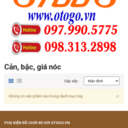
Cản, bậc, giá nóc
Sắp xếp :
Cl
×
Không có sản phẩm nào trong danh mục này.
PHỤ KIỆN ĐỒ CHƠI XE HƠI OTOGO.VN