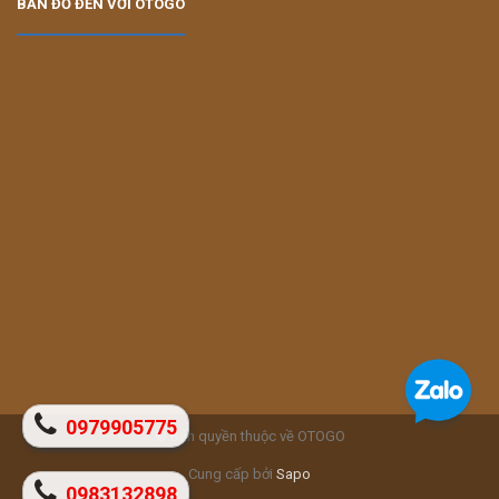
BẢN ĐỒ ĐẾN VỚI OTOGO
0979905775
© Bản quyền thuộc về OTOGO
Cung cấp bởi
Sapo
0983132898