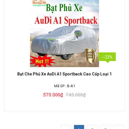
--23%
Bạt Che Phủ Xe AuDi A1 Sportback Cao Cấp Loại 1
Mã SP :
B-A1
570.000₫
745.000₫