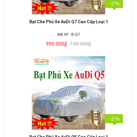
--21%
Bạt Che Phủ Xe AuDi Q7 Cao Cấp Loại 1
Mã SP :
B-Q7
590.000₫
745.000₫
--21%