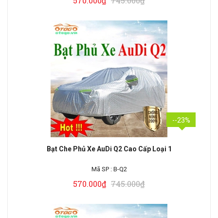
570.000₫
745.000₫
--23%
Bạt Che Phủ Xe AuDi Q2 Cao Cấp Loại 1
Mã SP :
B-Q2
570.000₫
745.000₫