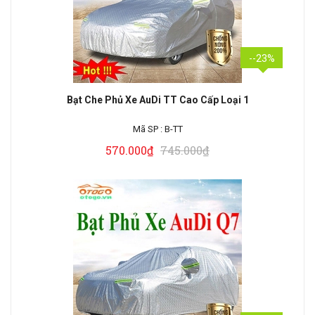
--23%
Bạt Che Phủ Xe AuDi TT Cao Cấp Loại 1
Mã SP :
B-TT
570.000₫
745.000₫