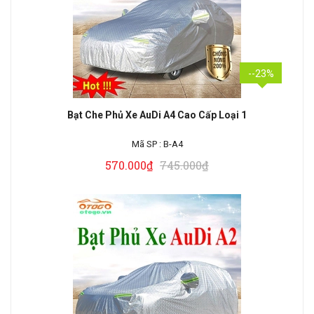
--23%
Bạt Che Phủ Xe AuDi A4 Cao Cấp Loại 1
Mã SP :
B-A4
570.000₫
745.000₫