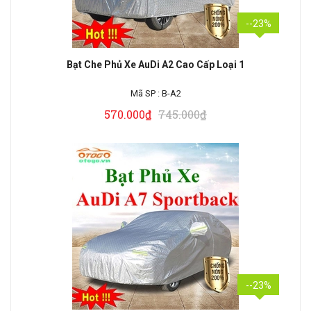
--23%
Bạt Che Phủ Xe AuDi A2 Cao Cấp Loại 1
Mã SP :
B-A2
570.000₫
745.000₫
--23%