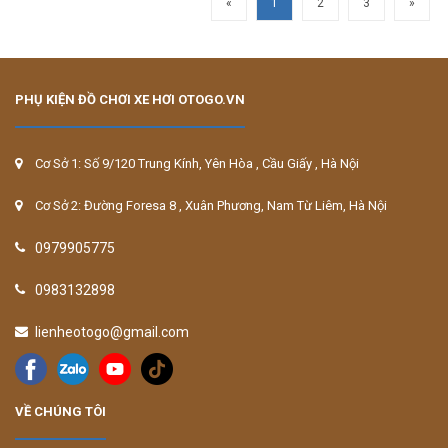
«
1
2
3
»
PHỤ KIỆN ĐỒ CHƠI XE HƠI OTOGO.VN
Cơ Sở 1: Số 9/120 Trung Kính, Yên Hòa , Cầu Giấy , Hà Nội
Cơ Sở 2: Đường Foresa 8 , Xuân Phương, Nam Từ Liêm, Hà Nội
0979905775
0983132898
lienheotogo@gmail.com
VỀ CHÚNG TÔI