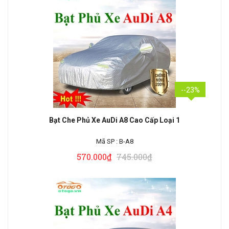
--23%
Bạt Che Phủ Xe AuDi A8 Cao Cấp Loại 1
Mã SP :
B-A8
570.000₫
745.000₫