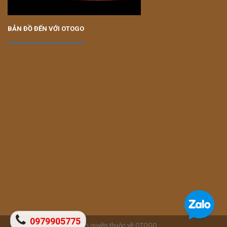
BẢN ĐỒ ĐẾN VỚI OTOGO
0979905775
© Bản quyền thuộc về OTOGO