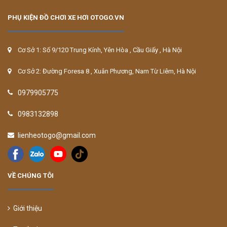
PHỤ KIỆN ĐỒ CHƠI XE HƠI OTOGO.VN
Cơ Sở 1: Số 9/120 Trung Kính, Yên Hòa , Cầu Giấy , Hà Nội
Cơ Sở 2: Đường Foresa 8 , Xuân Phương, Nam Từ Liêm, Hà Nội
0979905775
0983132898
lienheotogo@gmail.com
VỀ CHÚNG TÔI
Giới thiệu