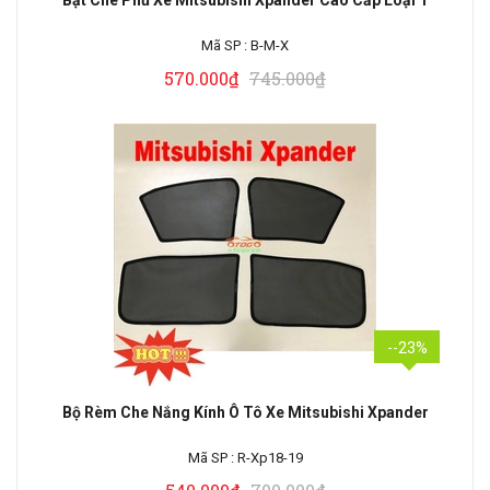
Bạt Che Phủ Xe Mitsubishi Xpander Cao Cấp Loại 1
Mã SP :
B-M-X
570.000₫
745.000₫
--23%
Bộ Rèm Che Nắng Kính Ô Tô Xe Mitsubishi Xpander
Mã SP :
R-Xp18-19