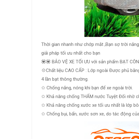
Thời gian nhanh như chớp mắt ,Bạn sợ trời nắn
giải pháp tối ưu nhất cho bạn
💟💟 BẢO VỆ XE TỐI ƯU với sản phẩm BẠT CÔN
💠Chất liệu CAO CẤP : Lớp ngoài Được phủ bằng
4 lần bạt thông thường.
✩ Chống nắng, nóng khi bạn để xe ngoài trời.
✩ Khả năng chống THẤM nước Tuyệt Đối nhờ ch
✩ Khả năng chống xước xe tối ưu nhất là lớp b
✩ Chống bụi, bẩn, xước sơn xe, do tác động củ