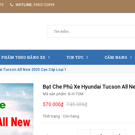
75
HOTLINE:
0983132898
 PHẨM THEO HÃNG XE
TIN TỨC
CẨM NANG
i Tucson All New 2025 Cao Cấp Loại 1
Bạt Che Phủ Xe Hyundai Tucson All N
Mã sản phẩm:
B-H-TSM
570.000₫
745.000₫
Tình trạng :
Còn hàng