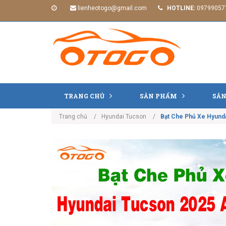
lienheotogo@gmail.com
HOTLINE:
09799057
TRANG CHỦ
SẢN PHẨM
SẢN
Trang chủ
Hyundai Tucson
Bạt Che Phủ Xe Hyunda