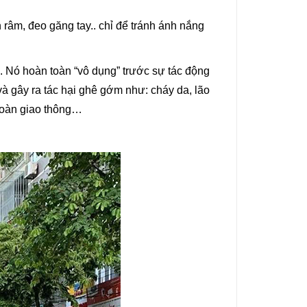
h râm, đeo găng tay.. chỉ để tránh ánh nắng
. Nó hoàn toàn “vô dụng” trước sự tác động
và gây ra tác hại ghê gớm như: cháy da, lão
 toàn giao thông…