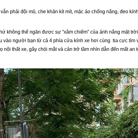
mà vẫn phải đội mũ, che khăn kít mít, mặc áo chống nắng, đeo kín
 chứ không thể ngăn được sự “xâm chiếm” của ánh nắng mặt trời
u vào người bạn từ cả 4 phía cửa kính xe hơi cùng tia cực tím 
ọ nội thất xe, gây chói mắt và cản trở tầm nhìn dẫn đến mất an