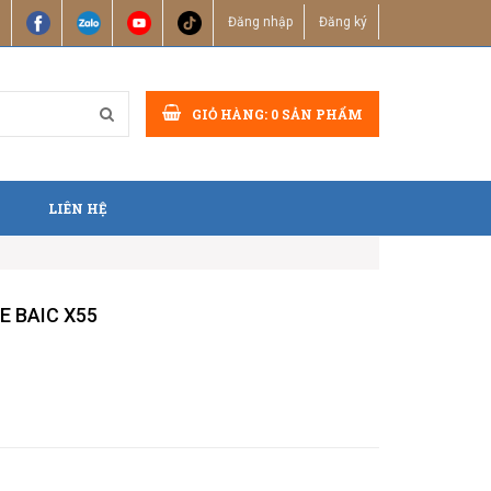
Đăng nhập
Đăng ký
GIỎ HÀNG:
0
SẢN PHẨM
LIÊN HỆ
E BAIC X55