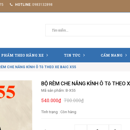
75
HOTLINE:
0983132898
 PHẨM THEO HÃNG XE
TIN TỨC
CẨM NANG
RÈM CHE NẮNG KÍNH Ô Tô THEO XE BAIC X55
BỘ RÈM CHE NẮNG KÍNH Ô Tô THEO X
Mã sản phẩm:
B-X55
540.000₫
700.000₫
Tình trạng :
Còn hàng