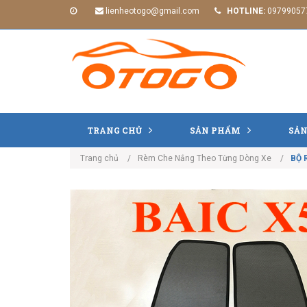
lienheotogo@gmail.com
HOTLINE:
09799057
TRANG CHỦ
SẢN PHẨM
SẢN
Trang chủ
Rèm Che Nắng Theo Từng Dòng Xe
BỘ 