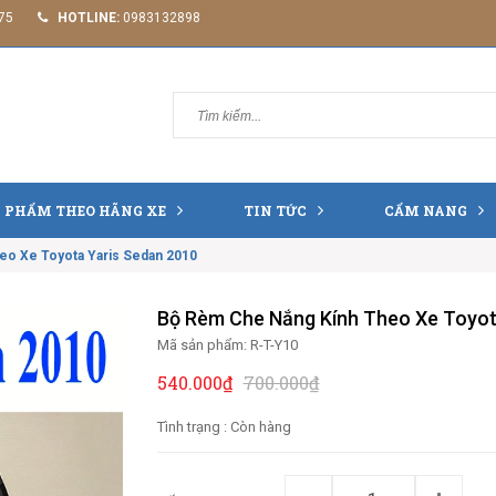
75
HOTLINE:
0983132898
 PHẨM THEO HÃNG XE
TIN TỨC
CẨM NANG
eo Xe Toyota Yaris Sedan 2010
Bộ Rèm Che Nắng Kính Theo Xe Toyot
Mã sản phẩm:
R-T-Y10
540.000₫
700.000₫
Tình trạng :
Còn hàng