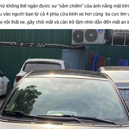
 chứ không thể ngăn được sự “xâm chiếm” của ánh nắng mặt trời
u vào người bạn từ cả 4 phía cửa kính xe hơi cùng tia cực tím 
ọ nội thất xe, gây chói mắt và cản trở tầm nhìn dẫn đến mất an