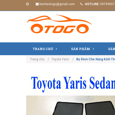
lienheotogo@gmail.com
HOTLINE:
09799057
TRANG CHỦ
SẢN PHẨM
SẢN
Trang chủ
Toyota Yaris
Bộ Rèm Che Nắng Kính Th