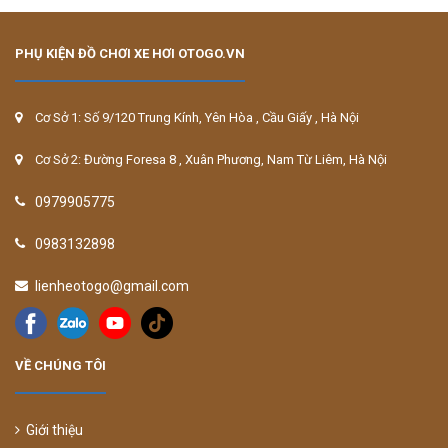
PHỤ KIỆN ĐỒ CHƠI XE HƠI OTOGO.VN
Cơ Sở 1: Số 9/120 Trung Kính, Yên Hòa , Cầu Giấy , Hà Nội
Cơ Sở 2: Đường Foresa 8 , Xuân Phương, Nam Từ Liêm, Hà Nội
0979905775
0983132898
lienheotogo@gmail.com
VỀ CHÚNG TÔI
Giới thiệu