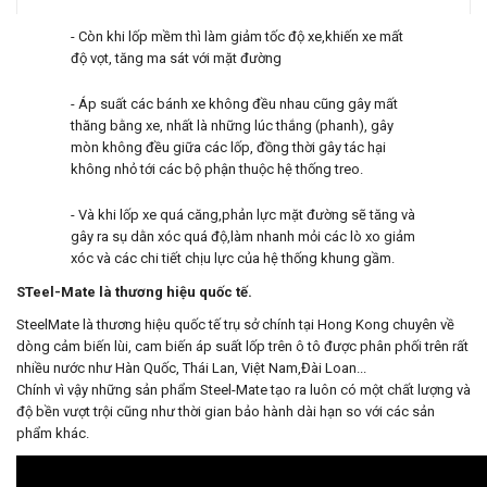
- Còn khi lốp mềm thì làm giảm tốc độ xe,khiến xe mất
độ vọt, tăng ma sát với mặt đường
- Áp suất các bánh xe không đều nhau cũng gây mất
thăng bằng xe, nhất là những lúc thắng (phanh), gây
mòn không đều giữa các lốp, đồng thời gây tác hại
không nhỏ tới các bộ phận thuộc hệ thống treo.
- Và khi lốp xe quá căng,phản lực mặt đường sẽ tăng và
gây ra sụ dằn xóc quá độ,làm nhanh mỏi các lò xo giảm
xóc và các chi tiết chịu lực của hệ thống khung gầm.
STeel-Mate là thương hiệu quốc tế.
SteelMate là thương hiệu quốc tế trụ sở chính tại Hong Kong chuyên về
dòng cảm biến lùi, cam biến áp suất lốp trên ô tô được phân phối trên rất
nhiều nước như Hàn Quốc, Thái Lan, Việt Nam,Đài Loan...
Chính vì vậy những sản phẩm Steel-Mate tạo ra luôn có một chất lượng và
độ bền vượt trội cũng như thời gian bảo hành dài hạn so với các sản
phẩm khác.