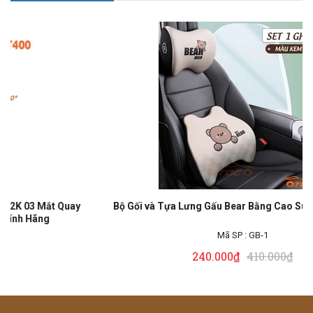
--41%
Bộ Gối và Tựa Lưng Gấu Bear Bằng Cao Su Non Cho Ô Tô
Mã SP :
GB-1
240.000₫
410.000₫