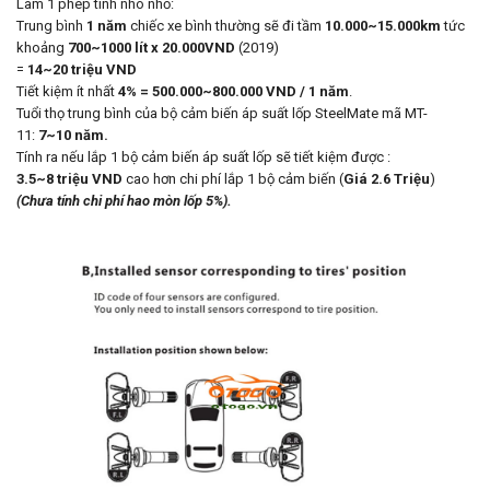
Làm 1 phép tính nho nhỏ:
Trung bình
1 năm
chiếc xe bình thường sẽ đi tầm
10.000~15.000km
tức
khoảng
700~1000 lít x 20.000VND
(2019)
=
14~20 triệu VND
Tiết kiệm ít nhất
4% = 500.000~800.000 VND / 1 năm
.
Tuổi thọ trung bình của bộ cảm biến áp suất lốp SteelMate mã MT-
11:
7~10 năm.
Tính ra nếu lắp 1 bộ cảm biến áp suất lốp sẽ tiết kiệm được :
3.5~8 triệu VND
cao hơn chi phí lắp 1 bộ cảm biến (
Giá 2.6 Triệu
)
(Chưa tính chi phí hao mòn lốp 5%).