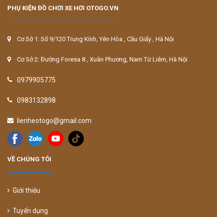
PHỤ KIỆN ĐỒ CHƠI XE HƠI OTOGO.VN
Cơ Sở 1: Số 9/120 Trung Kính, Yên Hòa , Cầu Giấy , Hà Nội
Cơ Sở 2: Đường Foresa 8 , Xuân Phương, Nam Từ Liêm, Hà Nội
0979905775
0983132898
lienheotogo@gmail.com
VỀ CHÚNG TÔI
Giới thiệu
Tuyển dụng