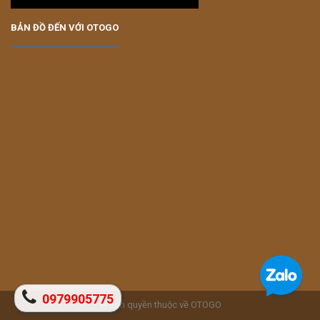
BẢN ĐỒ ĐẾN VỚI OTOGO
0979905775
© Bản quyền thuộc về OTOGO