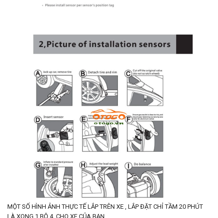
MỘT SỐ HÌNH ẢNH THỰC TẾ LẮP TRÊN XE , LẮP ĐẶT CHỈ TẦM 20 PHÚT
LÀ XONG 1 BỘ 4 CHO XE CỦA BẠN.