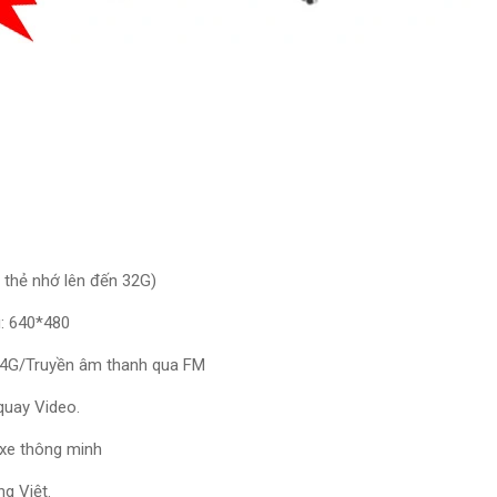
thẻ nhớ lên đến 32G)
u: 640*480
i+4G/Truyền âm thanh qua FM
quay Video.
i xe thông minh
g Việt.