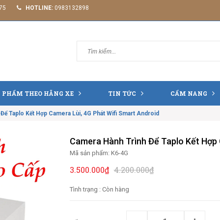
75
HOTLINE:
0983132898
 PHẨM THEO HÃNG XE
TIN TỨC
CẨM NANG
Để Taplo Kết Hợp Camera Lùi, 4G Phát Wifi Smart Android
Camera Hành Trình Để Taplo Kết Hợp 
Mã sản phẩm:
K6-4G
3.500.000₫
4.200.000₫
Tình trạng :
Còn hàng