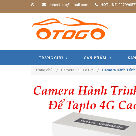
lienheotogo@gmail.com
HOTLINE:
09799057
TRANG CHỦ
SẢN PHẨM
SẢN
Trang chủ
Camera 360 Xe Hơi
Camera Hành Trình 