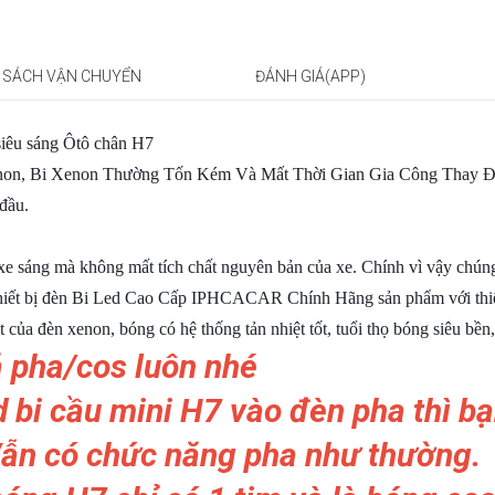
 SÁCH VẬN CHUYỂN
ĐÁNH GIÁ(APP)
êu sáng Ôtô chân H7
enon, Bi Xenon Thường Tốn Kém Và Mất Thời Gian Gia Công Thay Đ
đầu.
xe sáng mà không mất tích chất nguyên bản của xe. Chính vì vậy chún
i thiết bị đèn Bi Led Cao Cấp IPHCACAR Chính Hãng sản phẩm với thiế
t của đèn xenon, bóng có hệ thống tản nhiệt tốt, tuổi thọ bóng siêu bền,
ả pha/cos luôn nhé
d bi cầu mini H7 vào đèn pha thì bạ
Vẫn có chức năng pha như thường.