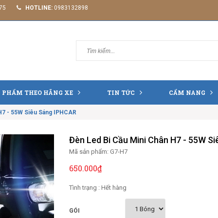
75
HOTLINE:
0983132898
 PHẨM THEO HÃNG XE
TIN TỨC
CẨM NANG
 H7 - 55W Siêu Sáng IPHCAR
Đèn Led Bi Cầu Mini Chân H7 - 55W S
Mã sản phẩm:
G7-H7
650.000₫
Tình trạng :
Hết hàng
GÓI