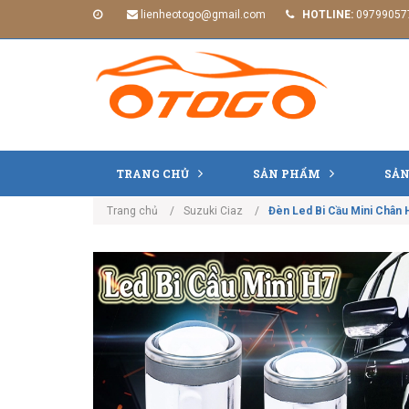
lienheotogo@gmail.com
HOTLINE:
09799057
TRANG CHỦ
SẢN PHẨM
SẢN
Trang chủ
Suzuki Ciaz
Đèn Led Bi Cầu Mini Chân