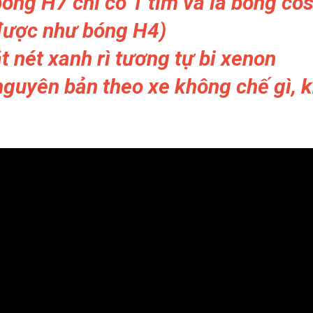
bóng H7 chỉ có 1 tim và là bóng co
được như bóng H4)
 nét xanh rì tương tự bi xenon
nguyên bản theo xe không chế gì, 