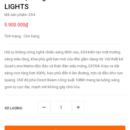
LIGHTS
Mã sản phẩm:
EX4
5.900.000₫
Tình trạng :
Còn hàng
Hội tụ những công nghệ chiếu sáng đỉnh cao, EX4 kiến tạo một trường
sáng siêu rộng, khai phá giới hạn mới của đèn gầm dạng rời. Với thiết kế
Quad-Lens Matrix độc đáo và thân đèn siêu mỏng, EXTRA 4 tạo ra dải
sáng cos rộng hơn 300%, bao phủ đến 6 làn đường, mịn và đều như cực
quang. Chế độ pha Direct Beam công suất 108W mang lại luồng sáng
gom tụ cực đại, mạnh mẽ không gây chói lóa.
SỐ LƯỢNG: