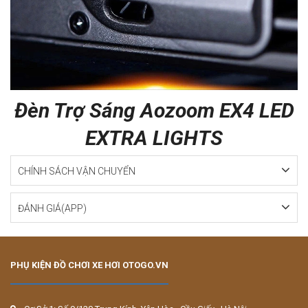
Đèn Trợ Sáng Aozoom EX4 LED
EXTRA LIGHTS
CHÍNH SÁCH VẬN CHUYỂN
ĐÁNH GIÁ(APP)
PHỤ KIỆN ĐỒ CHƠI XE HƠI OTOGO.VN