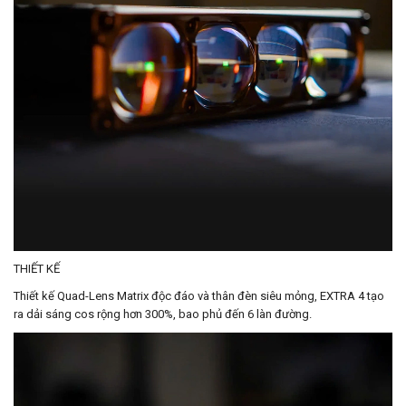
THIẾT KẾ
Thiết kế Quad-Lens Matrix độc đáo và thân đèn siêu mỏng, EXTRA 4 tạo
ra dải sáng cos rộng hơn 300%, bao phủ đến 6 làn đường.