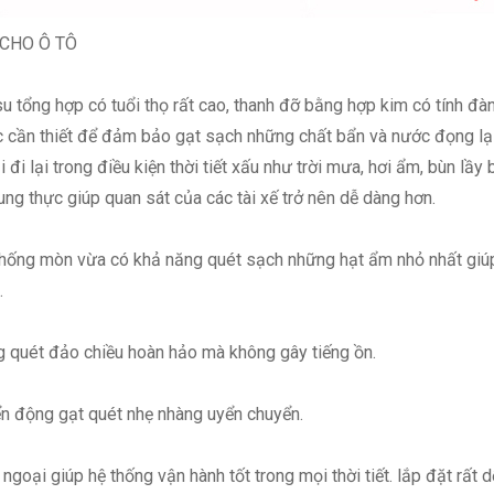
CHO Ô TÔ
tổng hợp có tuổi thọ rất cao, thanh đỡ bằng hợp kim có tính đàn 
ực cần thiết để đảm bảo gạt sạch những chất bẩn và nước đọng lại
 đi lại trong điều kiện thời tiết xấu như trời mưa, hơi ẩm, bùn lầ
ung thực giúp quan sát của các tài xế trở nên dễ dàng hơn.
ống mòn vừa có khả năng quét sạch những hạt ẩm nhỏ nhất giúp q
.
 quét đảo chiều hoàn hảo mà không gây tiếng ồn.
n động gạt quét nhẹ nhàng uyển chuyển.
oại giúp hệ thống vận hành tốt trong mọi thời tiết. lắp đặt rất d