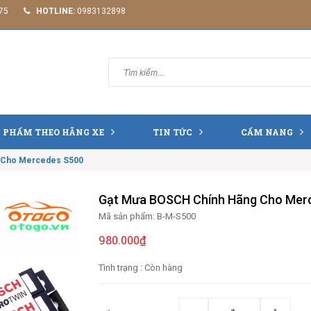
75
HOTLINE:
0983132898
 PHẨM THEO HÃNG XE
TIN TỨC
CẨM NANG
 Cho Mercedes S500
Gạt Mưa BOSCH Chính Hãng Cho Mer
Mã sản phẩm:
B-M-S500
980.000₫
Tình trạng :
Còn hàng