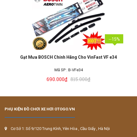
--15%
Gạt Mưa BOSCH Chính Hãng Cho VinFast VF e34
Mã SP :
B-VFe34
690.000₫
815.000₫
PHỤ KIỆN ĐỒ CHƠI XE HƠI OTOGO.VN
Cơ Sở 1: Số 9/120 Trung Kính, Yên Hòa , Cầu Giấy , Hà Nội