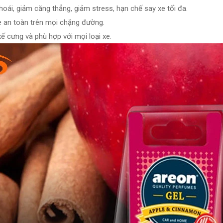
oái, giảm căng thẳng, giảm stress, hạn chế say xe tối đa.
 xe an toàn trên mọi chặng đường.
xế cưng và phù hợp với mọi loại xe.