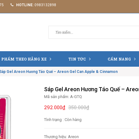
75
HOTLINE:
0983132898
 PHẨM THEO HÃNG XE
TIN TỨC
CẨM NANG
Sáp Gel Areon Hương Táo Quế – Areon Gel Can Apple & Cinnamon
Sáp Gel Areon Hương Táo Quế – Areo
Mã sản phẩm:
A-GTQ
292.000₫
350.000₫
Tình trạng :
Còn hàng
Thương hiệu: Areon