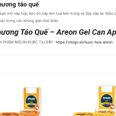
hương táo quế
 bạn mở nắp hộp, kéo bỏ nắp kim loại bên trong và đậy nắp lại. Điề
hoặc trong các không gian nhỏ khác.
hương Táo Quế – Areon Gel Can A
 PHẨM AREON KHÁC TẠI ĐÂY :
https://otogo.vn/nuoc-hoa-areon