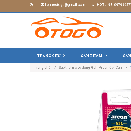
lienheotogo@gmail.com
HOTLINE:
09799057
TRANG CHỦ
SẢN PHẨM
SẢN
Trang chủ
Sáp thơm ô tô dạng Gel - Areon Gel Can