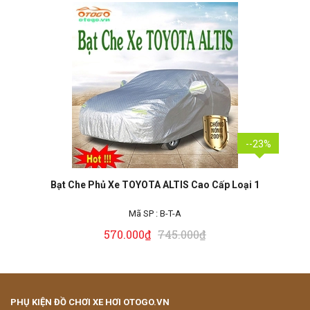
--23%
Bạt Che Phủ Xe TOYOTA ALTIS Cao Cấp Loại 1
Mã SP :
B-T-A
570.000₫
745.000₫
PHỤ KIỆN ĐỒ CHƠI XE HƠI OTOGO.VN