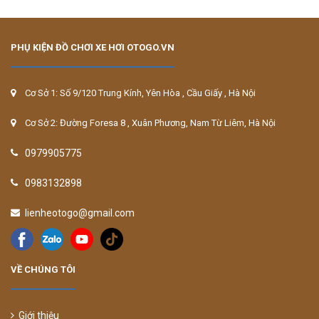
PHỤ KIỆN ĐỒ CHƠI XE HƠI OTOGO.VN
Cơ Sở 1: Số 9/120 Trung Kính, Yên Hòa , Cầu Giấy , Hà Nội
Cơ Sở 2: Đường Foresa 8 , Xuân Phương, Nam Từ Liêm, Hà Nội
0979905775
0983132898
lienheotogo@gmail.com
VỀ CHÚNG TÔI
Giới thiệu