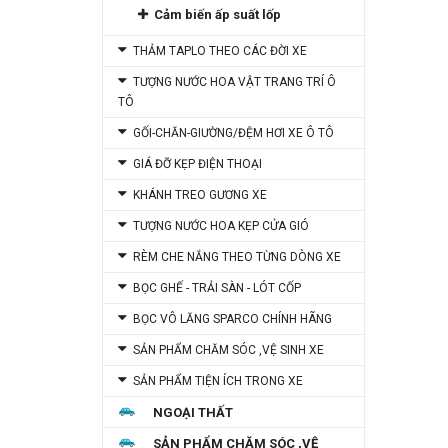
Cảm biến ấp suất lốp
THẢM TAPLO THEO CÁC ĐỜI XE
TƯỢNG NƯỚC HOA VẬT TRANG TRÍ Ô
TÔ
GỐI-CHĂN-GIƯỜNG/ĐỆM HƠI XE Ô TÔ
GIÁ ĐỠ KẸP ĐIỆN THOẠI
KHÁNH TREO GƯƠNG XE
TƯỢNG NƯỚC HOA KẸP CỬA GIÓ
RÈM CHE NẮNG THEO TỪNG DÒNG XE
BỌC GHẾ - TRẢI SÀN - LÓT CỐP
BỌC VÔ LĂNG SPARCO CHÍNH HÃNG
SẢN PHẨM CHĂM SÓC ,VỆ SINH XE
SẢN PHẨM TIỆN ÍCH TRONG XE
NGOẠI THẤT
SẢN PHẨM CHĂM SÓC ,VỆ