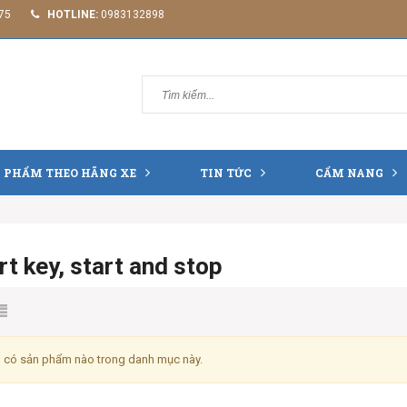
75
HOTLINE:
0983132898
 PHẨM THEO HÃNG XE
TIN TỨC
CẨM NANG
t key, start and stop
 có sản phẩm nào trong danh mục này.