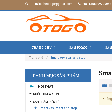
lienheotogo@gmail.com
HOTLINE:
09799057
TRANG CHỦ
SẢN PHẨM
SẢN
Trang chủ
Smart key, start and stop
Smar
DANH MỤC SẢN PHẨM
NỘI THẤT
NƯỚC HOA AREON
Không
SẢN PHẨM ĐIỆN TỬ
Smart key, start and stop