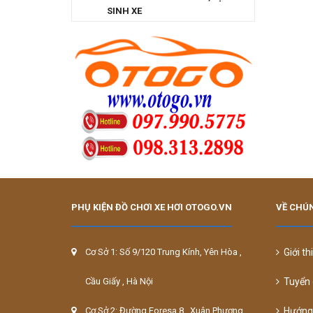
SINH XE
PHỤ KIỆN ĐỒ CHƠI XE HƠI OTOGO.VN
VỀ CHÚN
Cơ Sở 1: Số 9/120 Trung Kính, Yên Hòa ,
Giới th
Cầu Giấy , Hà Nội
Tuyển 
Cơ Sở 2: Đường Foresa 8 , Xuân Phương,
Hướng 