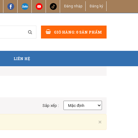
Đăng nhập
Đăng ký
GIỎ HÀNG:
0
SẢN PHẨM
LIÊN HỆ
Sắp xếp :
Close
×