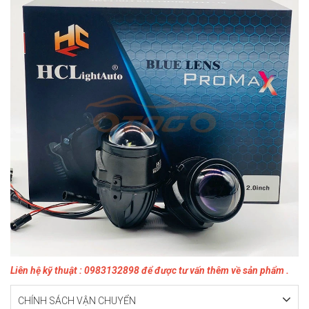
Liên hệ kỹ thuật : 0983132898 để được tư vấn thêm về sản phẩm .
CHÍNH SÁCH VẬN CHUYỂN