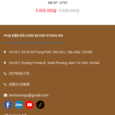
Mã SP :
GT35
5.000.000₫
5.300.000₫
PHỤ KIỆN ĐỒ CHƠI XE HƠI OTOGO.VN
Cơ Sở 1: Số 9/120 Trung Kính, Yên Hòa , Cầu Giấy , Hà Nội
Cơ Sở 2: Đường Foresa 8 , Xuân Phương, Nam Từ Liêm, Hà Nội
0979905775
0983132898
lienheotogo@gmail.com