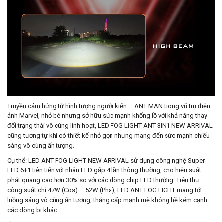
Truyền cảm hứng từ hình tượng người kiến – ANT MAN trong vũ trụ điện
ảnh Marvel, nhỏ bé nhưng sở hữu sức mạnh khổng lồ với khả năng thay
đổi trạng thái vô cùng linh hoạt, LED FOG LIGHT ANT 3IN1 NEW ARRIVAL
cũng tương tự khi có thiết kế nhỏ gọn nhưng mang đến sức mạnh chiếu
sáng vô cùng ấn tượng.
Cụ thể: LED ANT FOG LIGHT NEW ARRIVAL sử dụng công nghệ Super
LED 6+1 tiên tiến với nhân LED gấp 4 lần thông thường, cho hiệu suất
phát quang cao hơn 30% so với các dòng chip LED thường. Tiêu thụ
công suất chỉ 47W (Cos) – 52W (Pha), LED ANT FOG LIGHT mang tới
luồng sáng vô cùng ấn tượng, thăng cấp mạnh mẽ không hề kém cạnh
các dòng bi khác.