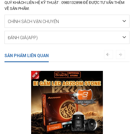
QUÝ KHÁCH LIÊN HỆ KỸ THUẬT : 0983132898 ĐỂ ĐƯỢC TƯ VẤN THÊM
VỀ SẢN PHẨM.
CHÍNH SÁCH VẬN CHUYỂN
ĐÁNH GIÁ(APP)
SẢN PHẨM LIÊN QUAN