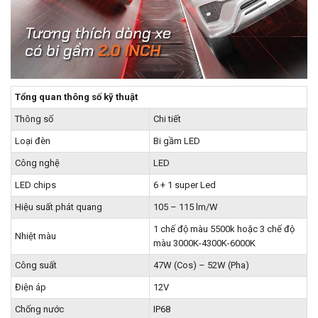
Tổng quan thông số kỹ thuật
Thông số
Chi tiết
Loại đèn
Bi gầm LED
Công nghệ
LED
LED chips
6 + 1 super Led
Hiệu suất phát quang
105 – 115 lm/W
1 chế độ màu 5500k hoặc 3 chế độ
Nhiệt màu
màu 3000K-4300K-6000K
Công suất
47W (Cos) – 52W (Pha)
Điện áp
12V
Chống nước
IP68