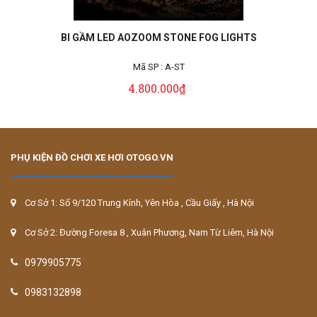
BI GẦM LED AOZOOM STONE FOG LIGHTS
Mã SP :
A-ST
4.800.000₫
PHỤ KIỆN ĐỒ CHƠI XE HƠI OTOGO.VN
Cơ Sở 1: Số 9/120 Trung Kính, Yên Hòa , Cầu Giấy , Hà Nội
Cơ Sở 2: Đường Foresa 8 , Xuân Phương, Nam Từ Liêm, Hà Nội
0979905775
0983132898