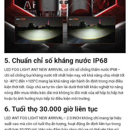
5. Chuẩn chỉ số kháng nước IP68
LED FOG LIGHT ANT NEW ARRIVAL có chỉ số chống thấm nước IP68 –
chỉ số chống bụi kháng nước tốt nhất hiện nay, với khả năng chịu nhiệt tốt
từ -40°C đến +105°C mang lại khả năng vận hành ổn định trong mọi điều
kiện thời tiết. Giúp chủ xe tự tin cầm lái dưới thời tiết khắc nghiệt từ nắng
nóng đến mưa nhiều kéo dài mà không lo đôi mắt của xế hộp bị hấp hơi
hoặc bị ảnh hưởng trực tiếp từ điều kiện môi trường.
6. Tuổi thọ 30.000 giờ liên tục
LED ANT FOG LIGHT NEW ARRIVAL– 2.0 INCH không chỉ mang lại hiệu
suất cao mà còn có tuổi thọ ấn tượng, hoạt động ổn định liên tục trong
suốt hơn 30.000 giờ. Việc này đảm bảo rằng chủ xe có thể yên tâm sử