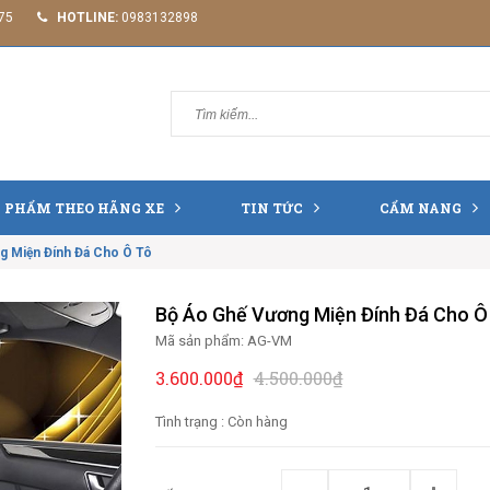
75
HOTLINE:
0983132898
 PHẨM THEO HÃNG XE
TIN TỨC
CẨM NANG
g Miện Đính Đá Cho Ô Tô
Bộ Áo Ghế Vương Miện Đính Đá Cho Ô
Mã sản phẩm:
AG-VM
3.600.000₫
4.500.000₫
Tình trạng :
Còn hàng