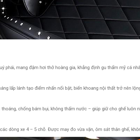
uý phái, mang đậm hơi thở hoàng gia, khẳng định gu thẩm mỹ cá nhân
sáng lấp lánh tạo điểm nhấn nổi bật, biến khoang nội thất trở nên lộng
hoáng, chống bám bụi, không thấm nước – giúp giữ cho ghế luôn như
ác dòng xe 4 – 5 chỗ. Được may đo vừa vặn, ôm sát thân ghế, không