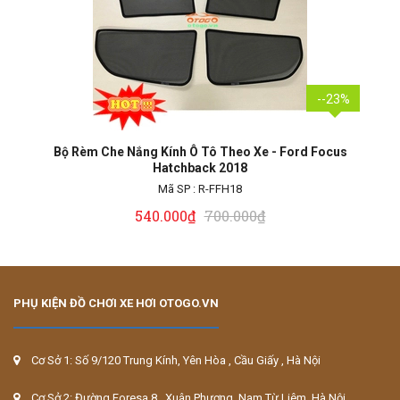
--23%
Bộ Rèm Che Nắng Kính Ô Tô Theo Xe - Ford Focus Sedan
2018
Mã SP :
R-FF18
540.000₫
700.000₫
PHỤ KIỆN ĐỒ CHƠI XE HƠI OTOGO.VN
Cơ Sở 1: Số 9/120 Trung Kính, Yên Hòa , Cầu Giấy , Hà Nội
Cơ Sở 2: Đường Foresa 8 , Xuân Phương, Nam Từ Liêm, Hà Nội