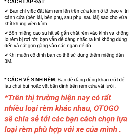
* CÁCH LẮP ĐẶT:
✔
Bạn chỉ việc đặt tấm rèm lên trên cửa kính ô tô theo vị trí
cánh cửa (bên lái, bên phụ, sau phụ, sau lái) sao cho vừa
khít khung viền kính
✔Bốn miếng cao su hít sẽ gắn chặt rèm vào kính và không
lo rèm bị rơi rớt, bạn vẫn dễ dàng nhấc ra khi không dùng
đến và cất gọn gàng vào các ngăn để đồ.
✔Khi muốn cố định bạn có thể sử dụng thêm miếng dán
3M.
* CÁCH VỆ SINH RÈM:
Bạn dễ dàng dùng khăn ướt để
lau chùi bụi hoặc vết bẩn dính trên rèm cửa vải lưới.
*Trên thị trường hiện nay có rất
nhiều loại rèm khác nhau, OTOGO
sẽ chia sẻ tới các bạn cách chọn lựa
loại rèm phù hợp với xe của mình .