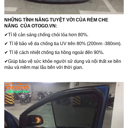
NHỮNG TÍNH NĂNG TUYỆT VỜI CỦA RÈM CHE
NẮNG CỦA OTOGO.VN:
✔Tỉ lệ cản sáng chống chói lóa hơn 80%.
✔ Tỉ lệ bảo vệ da chống tia UV trên 80% (200nm -380nm).
✔ Tỉ lệ cách nhiệt chống tia hồng ngoài đến 90%.
✔Giúp bảo vệ sức khỏe người sử dụng và nội thất xe bền
màu và mềm mại lâu bên với thời gian.