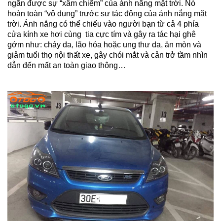
ngăn được sự “xâm chiếm” của ánh nắng mặt trời. Nó
hoàn toàn “vô dụng” trước sự tác động của ánh nắng mặt
trời. Ánh nắng có thể chiếu vào người bạn từ cả 4 phía
cửa kính xe hơi cùng tia cực tím và gây ra tác hại ghê
gớm như: cháy da, lão hóa hoặc ung thư da, ăn mòn và
giảm tuổi thọ nội thất xe, gây chói mắt và cản trở tầm nhìn
dẫn đến mất an toàn giao thông…