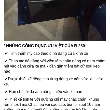
* NHỮNG CÔNG DỤNG ƯU VIỆT CỦA R-280:
✔ Tính thẩm mỹ cao theo định dạng cửa kính xe
✔ Thao tác dễ dàng với viền tấm chắn nắng có nam châm
hút vào cánh cửa xe mà k cần gắn thêm bất cứ loại keo
nào
✔Được thiết kế riêng cho từng đòng xe nên vừa khít cửa
xe.
✔ Hạn chế tối đa ánh nắng chiếu vào xe bạn.
✔Thiết kế tinh tế với đường chỉ may chắc chắn, khung
rèm mượt mà.Chất liệu vải cao cấp, bền bỉ suốt 10 năm
không phai màu.Tuyệt đối không gây cản trở tầm nhìn.