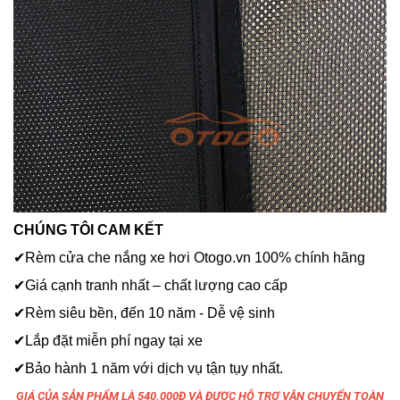
CHÚNG TÔI CAM KẾT
✔Rèm cửa che nắng xe hơi Otogo.vn 100% chính hãng
✔Giá cạnh tranh nhất – chất lượng cao cấp
✔Rèm siêu bền, đến 10 năm - Dễ vệ sinh
✔Lắp đặt miễn phí ngay tại xe
✔Bảo hành 1 năm với dịch vụ tận tụy nhất.
GIÁ CỦA SẢN PHẨM LÀ 540.000Đ VÀ ĐƯỢC HỖ TRỢ VẬN CHUYỂN TOÀN