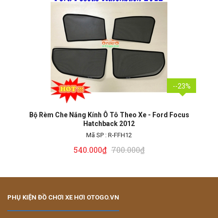
--23%
Bộ Rèm Che Nắng Kính Ô Tô Theo Xe - Ford Focus Sedan
2018
Mã SP :
R-FF18
540.000₫
700.000₫
PHỤ KIỆN ĐỒ CHƠI XE HƠI OTOGO.VN