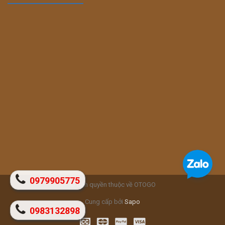
0979905775
© Bản quyền thuộc về OTOGO
Cung cấp bởi
Sapo
0983132898