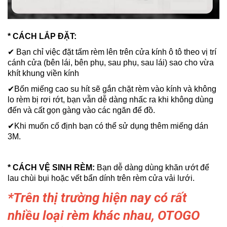
* CÁCH LẮP ĐẶT:
✔
Bạn chỉ việc đặt tấm rèm lên trên cửa kính ô tô theo vị trí
cánh cửa (bên lái, bên phụ, sau phụ, sau lái) sao cho vừa
khít khung viền kính
✔Bốn miếng cao su hít sẽ gắn chặt rèm vào kính và không
lo rèm bị rơi rớt, bạn vẫn dễ dàng nhấc ra khi không dùng
đến và cất gọn gàng vào các ngăn để đồ.
✔Khi muốn cố định bạn có thể sử dụng thêm miếng dán
3M.
* CÁCH VỆ SINH RÈM:
Bạn dễ dàng dùng khăn ướt để
lau chùi bụi hoặc vết bẩn dính trên rèm cửa vải lưới.
*Trên thị trường hiện nay có rất
nhiều loại rèm khác nhau, OTOGO