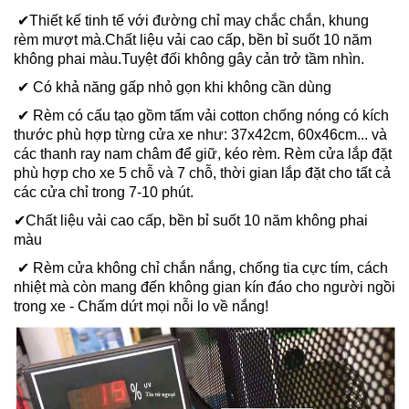
✔Thiết kế tinh tế với đường chỉ may chắc chắn, khung
rèm mượt mà.Chất liệu vải cao cấp, bền bỉ suốt 10 năm
không phai màu.Tuyệt đối không gây cản trở tầm nhìn.
✔ Có khả năng gấp nhỏ gọn khi không cần dùng
✔ Rèm có cấu tạo gồm tấm vải cotton chống nóng có kích
thước phù hợp từng cửa xe như: 37x42cm, 60x46cm... và
các thanh ray nam châm để giữ, kéo rèm. Rèm cửa lắp đặt
phù hợp cho xe 5 chỗ và 7 chỗ, thời gian lắp đặt cho tất cả
các cửa chỉ trong 7-10 phút.
✔Chất liệu vải cao cấp, bền bỉ suốt 10 năm không phai
màu
✔ Rèm cửa không chỉ chắn nắng, chống tia cực tím, cách
nhiệt mà còn mang đến không gian kín đáo cho người ngồi
trong xe - Chấm dứt mọi nỗi lo về nắng!