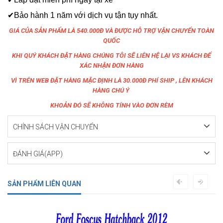
✔Bảo hành 1 năm với dịch vụ tận tụy nhất.
GIÁ CỦA SẢN PHẨM LÀ 540.000Đ VÀ ĐƯỢC HỖ TRỢ VẬN CHUYỂN TOÀN
QUỐC
KHI QUÝ KHÁCH ĐẶT HÀNG CHÚNG TÔI SẼ LIÊN HỆ LẠI VS KHÁCH ĐỂ
XÁC NHẬN ĐƠN HÀNG
VÌ TRÊN WEB ĐẶT HÀNG MẶC ĐỊNH LÀ 30.000Đ PHÍ SHIP , LÊN KHÁCH
HÀNG CHÚ Ý
KHOẢN ĐÓ SẼ KHÔNG TÍNH VÀO ĐƠN RÈM
CHÍNH SÁCH VẬN CHUYỂN
ĐÁNH GIÁ(APP)
SẢN PHẨM LIÊN QUAN