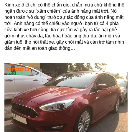
Kính xe ô tô chỉ có thể chắn gió, chắn mưa chứ không thể
ngăn được sự “xâm chiếm” của ánh nắng mặt trời. Nó
hoàn toàn “vô dụng” trước sự tác động của ánh nắng mặt
trời. Ánh nắng có thể chiếu vào người bạn từ cả 4 phía
cửa kính xe hơi cùng tia cực tím và gây ra tác hại ghê
gớm như: cháy da, lão hóa hoặc ung thư da, ăn mòn và
giảm tuổi thọ nội thất xe, gây chói mắt và cản trở tầm nhìn
dẫn đến mất an toàn giao thông…