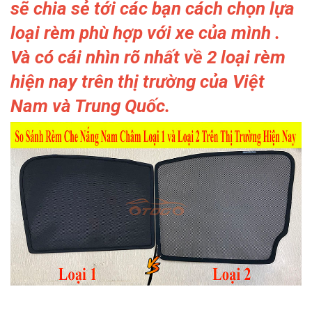
sẽ chia sẻ tới các bạn cách chọn lựa
loại rèm phù hợp với xe của mình .
Và có cái nhìn rõ nhất về 2 loại rèm
hiện nay trên thị trường của Việt
Nam và Trung Quốc.