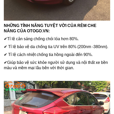
NHỮNG TÍNH NĂNG TUYỆT VỜI CỦA RÈM CHE
NẮNG CỦA OTOGO.VN:
✔Tỉ lệ cản sáng chống chói lóa hơn 80%.
✔ Tỉ lệ bảo vệ da chống tia UV trên 80% (200nm -380nm).
✔ Tỉ lệ cách nhiệt chống tia hồng ngoài đến 90%.
✔Giúp bảo vệ sức khỏe người sử dụng và nội thất xe bền
màu và mềm mại lâu bên với thời gian.