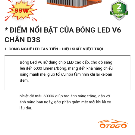
* ĐIỂM NỔI BẬT CỦA BÓNG LED V6
CHÂN D3S
1
.
CÔNG NGHỆ LED TÂN TIẾN - HIỆU SUẤT VƯỢT TRỘI
Bóng Led V6 sử dụng chip LED cao cấp, cho độ sáng
lên đến 6000 lumens/bóng, mang đến khả năng chiếu
sáng mạnh mẽ, giúp tối ưu hóa tầm nhìn khi lái xe ban
đêm.
Nhiệt độ màu 6000K giúp tạo ánh sáng trắng, gần với
ánh sáng ban ngày, góp phần giảm mệt mỏi khi lái xe
lâu dài.