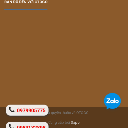
BẢN ĐỒ ĐẾN VỚI OTOGO
0979905775
© Bản quyền thuộc về OTOGO
Cung cấp bởi
Sapo
0983132898