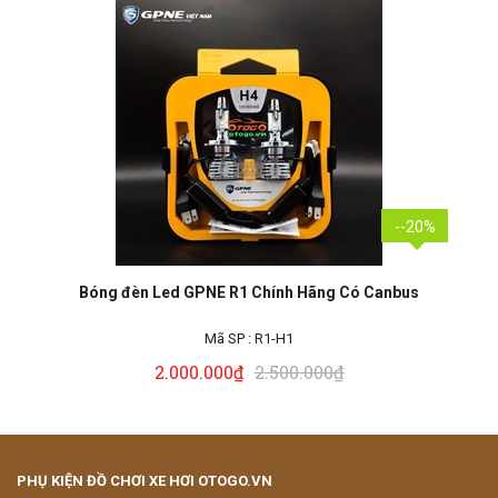
--20%
Bóng đèn Led GPNE R1 Chính Hãng Có Canbus
Mã SP :
R1-H1
2.000.000₫
2.500.000₫
PHỤ KIỆN ĐỒ CHƠI XE HƠI OTOGO.VN