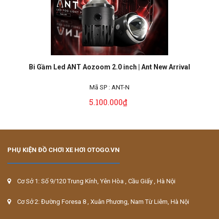
Bi Gầm Led ANT Aozoom 2.0 inch | Ant New Arrival
Mã SP :
ANT-N
5.100.000₫
PHỤ KIỆN ĐỒ CHƠI XE HƠI OTOGO.VN
Cơ Sở 1: Số 9/120 Trung Kính, Yên Hòa , Cầu Giấy , Hà Nội
Cơ Sở 2: Đường Foresa 8 , Xuân Phương, Nam Từ Liêm, Hà Nội