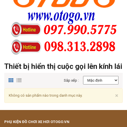
Thiết bị hiển thị cuộc gọi lên kính lái
Sắp xếp :
Cl
×
Không có sản phẩm nào trong danh mục này.
PHỤ KIỆN ĐỒ CHƠI XE HƠI OTOGO.VN