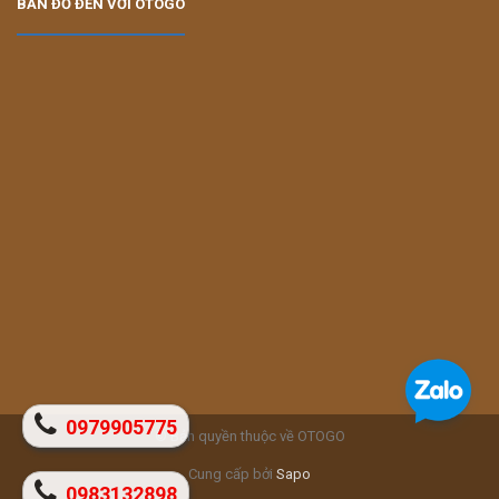
BẢN ĐỒ ĐẾN VỚI OTOGO
0979905775
© Bản quyền thuộc về OTOGO
Cung cấp bởi
Sapo
0983132898