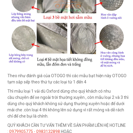
Theo như đánh giá của OTOGO thì các mẫu bạt hiện này OTOGO
tạm sắp sếp theo thứ tự các loại từ 1 đến 4
Thì mẫu loại 1 vải dù Oxford dùng cho quý khách có nhu
cầu chuyên để xe ngoài trời thường xuyên , còn mẫu loại 2 và 3 thì
dùng cho quý khách không sử dụng thường xuyên hoặc để dưới
mái che .còn loại 4 thì không lên sử dụng vì rất mỏng và dễ rách
chỉ để che bụi là chính.
QUÝ KHÁCH CẦN TƯ VẤN THÊM VỀ SẢN PHẨM LIÊN HỆ HOTLINE
:
0979905775 - 0983132898
HOẶC