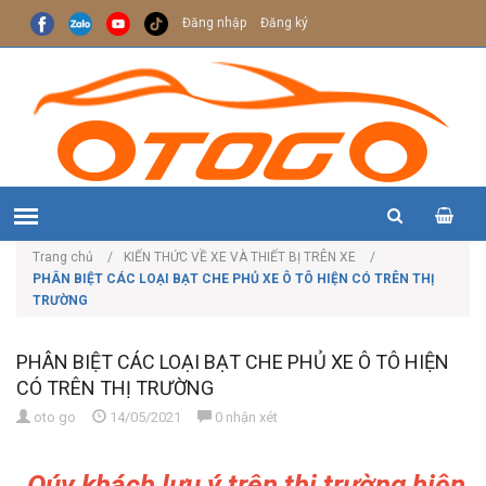
Đăng nhập
Đăng ký
Trang chủ
KIẾN THỨC VỀ XE VÀ THIẾT BỊ TRÊN XE
PHÂN BIỆT CÁC LOẠI BẠT CHE PHỦ XE Ô TÔ HIỆN CÓ TRÊN THỊ
TRƯỜNG
PHÂN BIỆT CÁC LOẠI BẠT CHE PHỦ XE Ô TÔ HIỆN
T
nổ
CÓ TRÊN THỊ TRƯỜNG
b
oto go
14/05/2021
0 nhận xét
Qúy khách lưu ý trên thị trường hiện