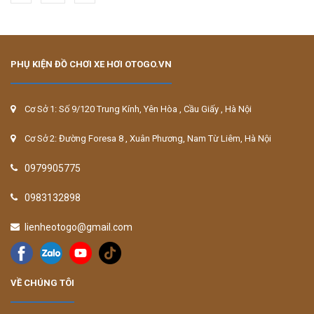
PHỤ KIỆN ĐỒ CHƠI XE HƠI OTOGO.VN
Cơ Sở 1: Số 9/120 Trung Kính, Yên Hòa , Cầu Giấy , Hà Nội
Cơ Sở 2: Đường Foresa 8 , Xuân Phương, Nam Từ Liêm, Hà Nội
0979905775
0983132898
lienheotogo@gmail.com
VỀ CHÚNG TÔI